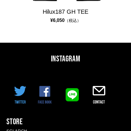
I
Hilux187 GH TEE
G
I
¥6,050
（税込）
N
A
L
S
INSTAGRAM
T
A
R
R
B
R
O
S
STORE
C