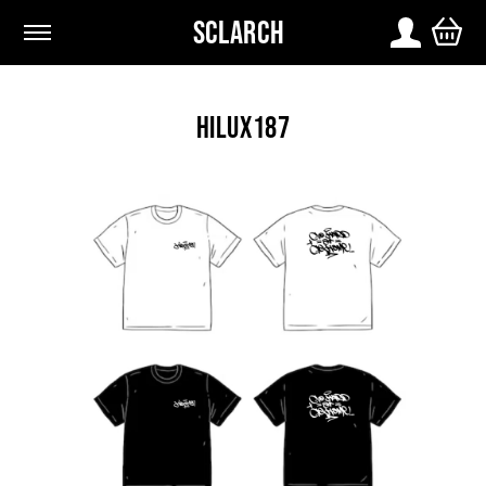
SCLARCH
L
I
HILUX187
N
E
U
P
S
C
L
A
R
C
H
O
R