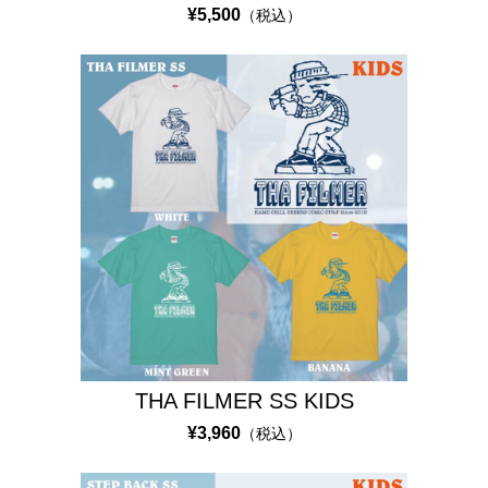
¥5,500
（税込）
R
S
S
A
L
E
D
I
C
K
I
E
S
THA FILMER SS KIDS
8
¥3,960
（税込）
7
4