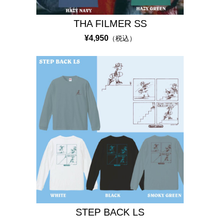
O
R
THA FILMER SS
A
¥4,950
（税込）
T
I
O
N
M
U
S
I
C
O
T
H
STEP BACK LS
E