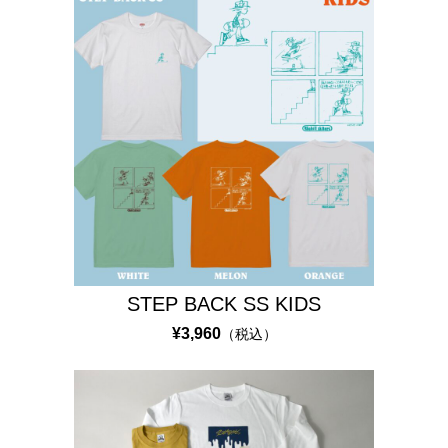
H
I
L
U
X
1
8
7
STEP BACK SS KIDS
¥3,960
（税込）