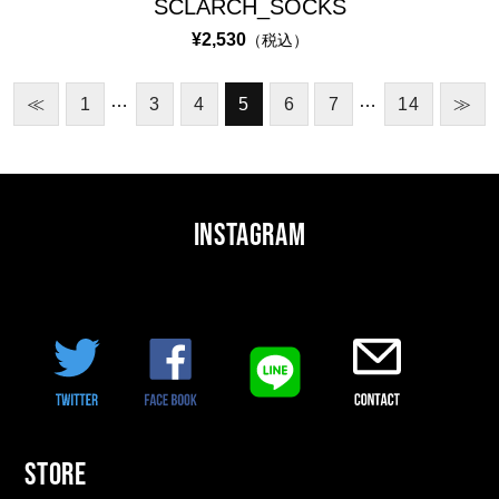
SCLARCH_SOCKS
¥2,530
（税込）
…
…
≪
1
3
4
5
6
7
14
≫
INSTAGRAM
STORE