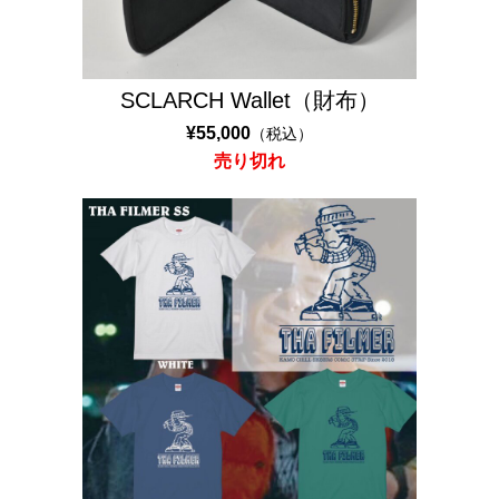
O
L
O
SCLARCH Wallet（財布）
N
A
¥55,000
（税込）
C
売り切れ
O
L
O
N
Y
C
O
L
L
A
B