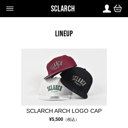
SCLARCH
L
I
LINEUP
N
E
U
P
S
C
L
A
R
C
SCLARCH ARCH LOGO CAP
H
O
¥5,500
（税込）
R