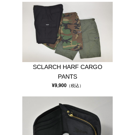
I
G
I
N
A
L
S
T
SCLARCH HARF CARGO
A
PANTS
R
¥9,900
（税込）
R
B
R
O
S
C