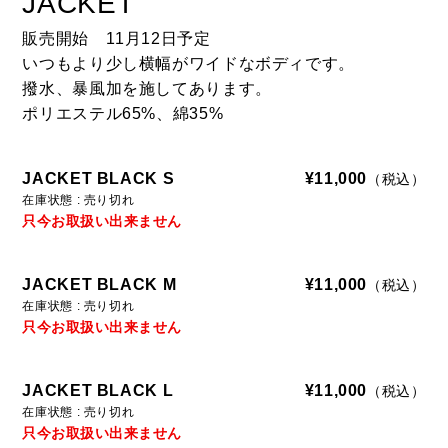
JACKET
I
販売開始 11月12日予定
G
いつもより少し横幅がワイドなボディです。
I
撥水、暴風加を施してあります。
N
ポリエステル65%、綿35%
A
L
JACKET BLACK S
¥11,000
（税込）
S
在庫状態 : 売り切れ
T
只今お取扱い出来ません
A
R
JACKET BLACK M
¥11,000
（税込）
R
在庫状態 : 売り切れ
B
只今お取扱い出来ません
R
O
S
JACKET BLACK L
¥11,000
（税込）
在庫状態 : 売り切れ
只今お取扱い出来ません
C