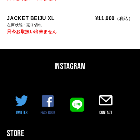
O
R
JACKET BEIJU XL
¥11,000
（税込）
A
在庫状態 : 売り切れ
T
只今お取扱い出来ません
I
O
N
INSTAGRAM
M
U
S
I
C
O
T
H
STORE
E